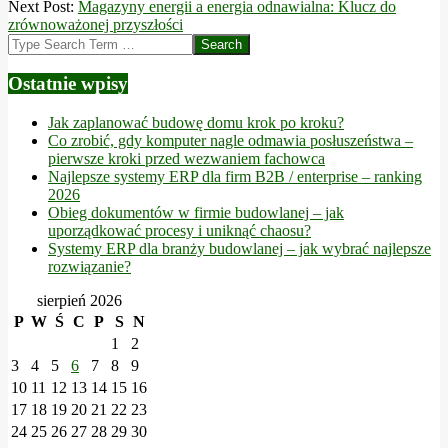
01-
Next Post:
Magazyny energii a energia odnawialna: Klucz do
22
zrównoważonej przyszłości
Search
Ostatnie wpisy
Jak zaplanować budowę domu krok po kroku?
Co zrobić, gdy komputer nagle odmawia posłuszeństwa –
pierwsze kroki przed wezwaniem fachowca
Najlepsze systemy ERP dla firm B2B / enterprise – ranking
2026
Obieg dokumentów w firmie budowlanej – jak
uporządkować procesy i uniknąć chaosu?
Systemy ERP dla branży budowlanej – jak wybrać najlepsze
rozwiązanie?
sierpień 2026
P
W
Ś
C
P
S
N
1
2
3
4
5
6
7
8
9
10
11
12
13
14
15
16
17
18
19
20
21
22
23
24
25
26
27
28
29
30