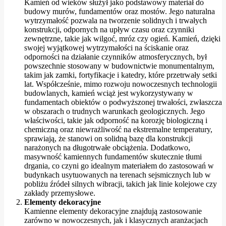
Kamień od wieków służył jako podstawowy materiał do
budowy murów, fundamentów oraz mostów. Jego naturalna
wytrzymałość pozwala na tworzenie solidnych i trwałych
konstrukcji, odpornych na upływ czasu oraz czynniki
zewnętrzne, takie jak wilgoć, mróz czy ogień. Kamień, dzięki
swojej wyjątkowej wytrzymałości na ściskanie oraz
odporności na działanie czynników atmosferycznych, był
powszechnie stosowany w budownictwie monumentalnym,
takim jak zamki, fortyfikacje i katedry, które przetrwały setki
lat. Współcześnie, mimo rozwoju nowoczesnych technologii
budowlanych, kamień wciąż jest wykorzystywany w
fundamentach obiektów o podwyższonej trwałości, zwłaszcza
w obszarach o trudnych warunkach geologicznych. Jego
właściwości, takie jak odporność na korozję biologiczną i
chemiczną oraz niewrażliwość na ekstremalne temperatury,
sprawiają, że stanowi on solidną bazę dla konstrukcji
narażonych na długotrwałe obciążenia. Dodatkowo,
masywność kamiennych fundamentów skutecznie tłumi
drgania, co czyni go idealnym materiałem do zastosowań w
budynkach usytuowanych na terenach sejsmicznych lub w
pobliżu źródeł silnych wibracji, takich jak linie kolejowe czy
zakłady przemysłowe.
Elementy dekoracyjne
Kamienne elementy dekoracyjne znajdują zastosowanie
zarówno w nowoczesnych, jak i klasycznych aranżacjach