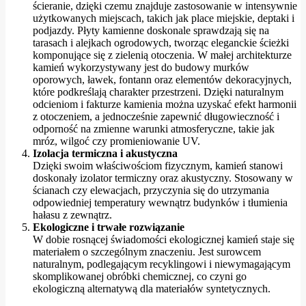
ścieranie, dzięki czemu znajduje zastosowanie w intensywnie
użytkowanych miejscach, takich jak place miejskie, deptaki i
podjazdy. Płyty kamienne doskonale sprawdzają się na
tarasach i alejkach ogrodowych, tworząc eleganckie ścieżki
komponujące się z zielenią otoczenia. W małej architekturze
kamień wykorzystywany jest do budowy murków
oporowych, ławek, fontann oraz elementów dekoracyjnych,
które podkreślają charakter przestrzeni. Dzięki naturalnym
odcieniom i fakturze kamienia można uzyskać efekt harmonii
z otoczeniem, a jednocześnie zapewnić długowieczność i
odporność na zmienne warunki atmosferyczne, takie jak
mróz, wilgoć czy promieniowanie UV.
Izolacja termiczna i akustyczna
Dzięki swoim właściwościom fizycznym, kamień stanowi
doskonały izolator termiczny oraz akustyczny. Stosowany w
ścianach czy elewacjach, przyczynia się do utrzymania
odpowiedniej temperatury wewnątrz budynków i tłumienia
hałasu z zewnątrz.
Ekologiczne i trwałe rozwiązanie
W dobie rosnącej świadomości ekologicznej kamień staje się
materiałem o szczególnym znaczeniu. Jest surowcem
naturalnym, podlegającym recyklingowi i niewymagającym
skomplikowanej obróbki chemicznej, co czyni go
ekologiczną alternatywą dla materiałów syntetycznych.