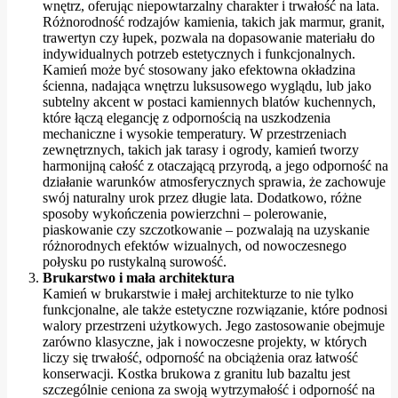
wnętrz, oferując niepowtarzalny charakter i trwałość na lata.
Różnorodność rodzajów kamienia, takich jak marmur, granit,
trawertyn czy łupek, pozwala na dopasowanie materiału do
indywidualnych potrzeb estetycznych i funkcjonalnych.
Kamień może być stosowany jako efektowna okładzina
ścienna, nadająca wnętrzu luksusowego wyglądu, lub jako
subtelny akcent w postaci kamiennych blatów kuchennych,
które łączą elegancję z odpornością na uszkodzenia
mechaniczne i wysokie temperatury. W przestrzeniach
zewnętrznych, takich jak tarasy i ogrody, kamień tworzy
harmonijną całość z otaczającą przyrodą, a jego odporność na
działanie warunków atmosferycznych sprawia, że zachowuje
swój naturalny urok przez długie lata. Dodatkowo, różne
sposoby wykończenia powierzchni – polerowanie,
piaskowanie czy szczotkowanie – pozwalają na uzyskanie
różnorodnych efektów wizualnych, od nowoczesnego
połysku po rustykalną surowość.
Brukarstwo i mała architektura
Kamień w brukarstwie i małej architekturze to nie tylko
funkcjonalne, ale także estetyczne rozwiązanie, które podnosi
walory przestrzeni użytkowych. Jego zastosowanie obejmuje
zarówno klasyczne, jak i nowoczesne projekty, w których
liczy się trwałość, odporność na obciążenia oraz łatwość
konserwacji. Kostka brukowa z granitu lub bazaltu jest
szczególnie ceniona za swoją wytrzymałość i odporność na