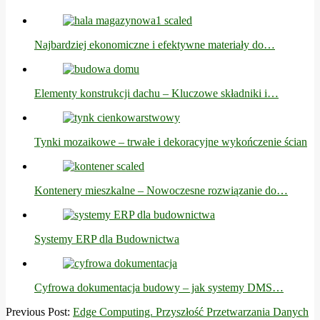
Najbardziej ekonomiczne i efektywne materiały do…
Elementy konstrukcji dachu – Kluczowe składniki i…
Tynki mozaikowe – trwałe i dekoracyjne wykończenie ścian
Kontenery mieszkalne – Nowoczesne rozwiązanie do…
Systemy ERP dla Budownictwa
Cyfrowa dokumentacja budowy – jak systemy DMS…
2025-
Previous Post:
Edge Computing. Przyszłość Przetwarzania Danych