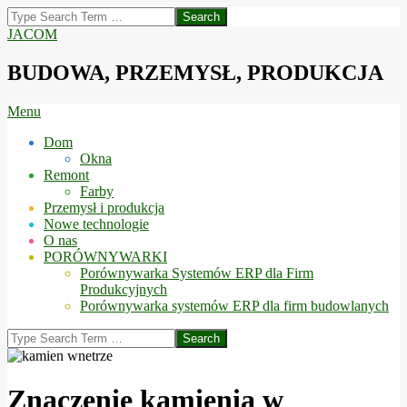
Skip
Search
to
JACOM
content
BUDOWA, PRZEMYSŁ, PRODUKCJA
Secondary
Menu
Navigation
Dom
Menu
Okna
Remont
Farby
Przemysł i produkcja
Nowe technologie
O nas
PORÓWNYWARKI
Porównywarka Systemów ERP dla Firm
Produkcyjnych
Porównywarka systemów ERP dla firm budowlanych
Search
Znaczenie kamienia w