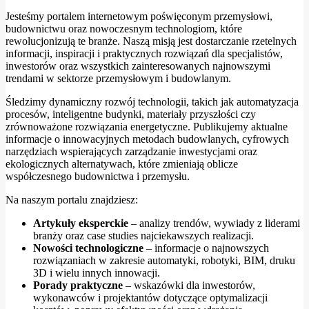
Jesteśmy portalem internetowym poświęconym przemysłowi,
budownictwu oraz nowoczesnym technologiom, które
rewolucjonizują te branże. Naszą misją jest dostarczanie rzetelnych
informacji, inspiracji i praktycznych rozwiązań dla specjalistów,
inwestorów oraz wszystkich zainteresowanych najnowszymi
trendami w sektorze przemysłowym i budowlanym.
Śledzimy dynamiczny rozwój technologii, takich jak automatyzacja
procesów, inteligentne budynki, materiały przyszłości czy
zrównoważone rozwiązania energetyczne. Publikujemy aktualne
informacje o innowacyjnych metodach budowlanych, cyfrowych
narzędziach wspierających zarządzanie inwestycjami oraz
ekologicznych alternatywach, które zmieniają oblicze
współczesnego budownictwa i przemysłu.
Na naszym portalu znajdziesz:
Artykuły eksperckie
– analizy trendów, wywiady z liderami
branży oraz case studies najciekawszych realizacji.
Nowości technologiczne
– informacje o najnowszych
rozwiązaniach w zakresie automatyki, robotyki, BIM, druku
3D i wielu innych innowacji.
Porady praktyczne
– wskazówki dla inwestorów,
wykonawców i projektantów dotyczące optymalizacji