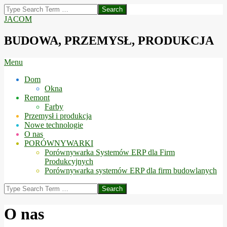
Skip
Search
to
JACOM
content
BUDOWA, PRZEMYSŁ, PRODUKCJA
Secondary
Menu
Navigation
Dom
Menu
Okna
Remont
Farby
Przemysł i produkcja
Nowe technologie
O nas
PORÓWNYWARKI
Porównywarka Systemów ERP dla Firm
Produkcyjnych
Porównywarka systemów ERP dla firm budowlanych
Search
O nas