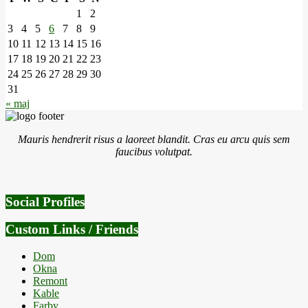
1
2
3
4
5
6
7
8
9
10
11
12
13
14
15
16
17
18
19
20
21
22
23
24
25
26
27
28
29
30
31
« maj
Mauris hendrerit risus a laoreet blandit. Cras eu arcu quis sem
faucibus volutpat.
Social Profiles
Custom Links / Friends
Dom
Okna
Remont
Kable
Farby