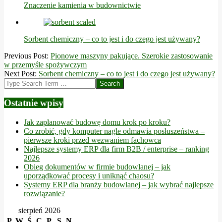
Znaczenie kamienia w budownictwie
Sorbent chemiczny – co to jest i do czego jest używany?
2021-
Previous Post:
Pionowe maszyny pakujące. Szerokie zastosowanie
10-
w przemyśle spożywczym
20
Next Post:
Sorbent chemiczny – co to jest i do czego jest używany?
Search
Ostatnie wpisy
Jak zaplanować budowę domu krok po kroku?
Co zrobić, gdy komputer nagle odmawia posłuszeństwa –
pierwsze kroki przed wezwaniem fachowca
Najlepsze systemy ERP dla firm B2B / enterprise – ranking
2026
Obieg dokumentów w firmie budowlanej – jak
uporządkować procesy i uniknąć chaosu?
Systemy ERP dla branży budowlanej – jak wybrać najlepsze
rozwiązanie?
sierpień 2026
P
W
Ś
C
P
S
N