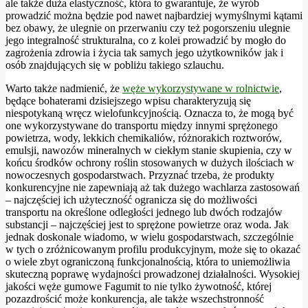
ale także duża elastyczność, która to gwarantuje, że wyrób
prowadzić można będzie pod nawet najbardziej wymyślnymi kątami
bez obawy, że ulegnie on przerwaniu czy też pogorszeniu ulegnie
jego integralność strukturalna, co z kolei prowadzić by mogło do
zagrożenia zdrowia i życia tak samych jego użytkowników jak i
osób znajdujących się w pobliżu takiego szlauchu.
Warto także nadmienić, że
węże wykorzystywane w rolnictwie
,
będące bohaterami dzisiejszego wpisu charakteryzują się
niespotykaną wręcz wielofunkcyjnością. Oznacza to, że mogą być
one wykorzystywane do transportu między innymi sprężonego
powietrza, wody, lekkich chemikaliów, różnorakich roztworów,
emulsji, nawozów mineralnych w ciekłym stanie skupienia, czy w
końcu środków ochrony roślin stosowanych w dużych ilościach w
nowoczesnych gospodarstwach. Przyznać trzeba, że produkty
konkurencyjne nie zapewniają aż tak dużego wachlarza zastosowań
– najczęściej ich użyteczność ogranicza się do możliwości
transportu na określone odległości jednego lub dwóch rodzajów
substancji – najczęściej jest to sprężone powietrze oraz woda. Jak
jednak doskonale wiadomo, w wielu gospodarstwach, szczególnie
w tych o zróżnicowanym profilu produkcyjnym, może się to okazać
o wiele zbyt ograniczoną funkcjonalnością, która to uniemożliwia
skuteczną poprawę wydajności prowadzonej działalności. Wysokiej
jakości węże gumowe Fagumit to nie tylko żywotność, której
pozazdrościć może konkurencja, ale także wszechstronność