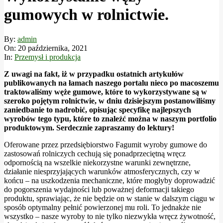
gumowych w rolnictwie.
By:
admin
On:
20 października, 2021
In:
Przemysł i produkcja
Z uwagi na fakt, iż w przypadku ostatnich artykułów
publikowanych na łamach naszego portalu nieco po macoszemu
traktowaliśmy węże gumowe, które to wykorzystywane są w
szeroko pojętym rolnictwie, w dniu dzisiejszym postanowiliśmy
zaniedbanie to nadrobić, opisując specyfikę najlepszych
wyrobów tego typu, które to znaleźć można w naszym portfolio
produktowym. Serdecznie zapraszamy do lektury!
Oferowane przez przedsiębiorstwo Fagumit wyroby gumowe do
zastosowań rolniczych cechują się ponadprzeciętną wręcz
odpornością na wszelkie niekorzystne warunki zewnętrzne,
działanie niesprzyjających warunków atmosferycznych, czy w
końcu – na uszkodzenia mechaniczne, które mogłyby doprowadzić
do pogorszenia wydajności lub poważnej deformacji takiego
produktu, sprawiając, że nie będzie on w stanie w dalszym ciągu w
sposób optymalny pełnić powierzonej mu roli. To jednakże nie
wszystko – nasze wyroby to nie tylko niezwykła wręcz żywotność,