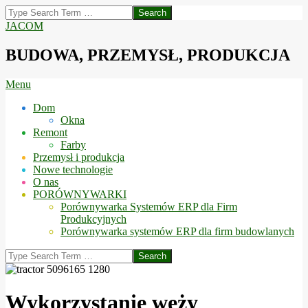
Skip
Search
to
JACOM
content
BUDOWA, PRZEMYSŁ, PRODUKCJA
Secondary
Menu
Navigation
Dom
Menu
Okna
Remont
Farby
Przemysł i produkcja
Nowe technologie
O nas
PORÓWNYWARKI
Porównywarka Systemów ERP dla Firm
Produkcyjnych
Porównywarka systemów ERP dla firm budowlanych
Search
Wykorzystanie węży