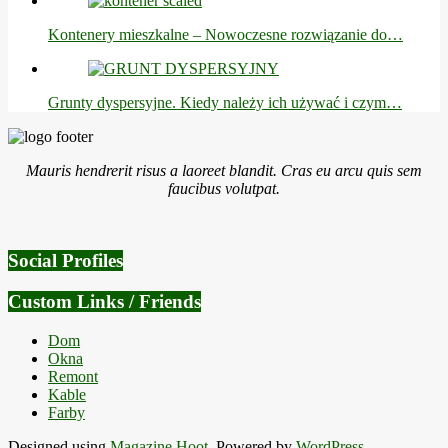
Kontenery mieszkalne – Nowoczesne rozwiązanie do…
Grunty dyspersyjne. Kiedy należy ich używać i czym…
2017-
10-
Mauris hendrerit risus a laoreet blandit. Cras eu arcu quis sem
28
faucibus volutpat.
Social Profiles
Custom Links / Friends
Dom
Okna
Remont
Kable
Farby
Designed using
Magazine Hoot
. Powered by
WordPress
.