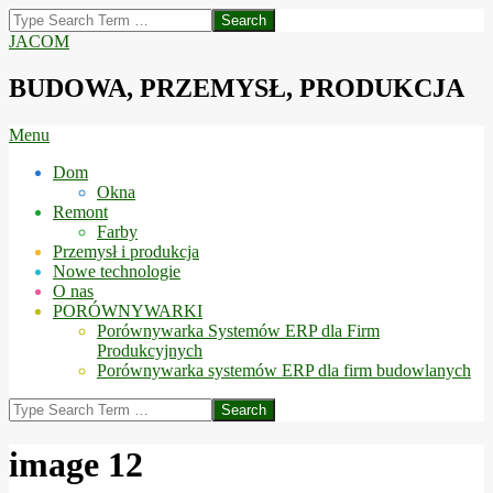
Skip
Search
to
JACOM
content
BUDOWA, PRZEMYSŁ, PRODUKCJA
Secondary
Menu
Navigation
Dom
Menu
Okna
Remont
Farby
Przemysł i produkcja
Nowe technologie
O nas
PORÓWNYWARKI
Porównywarka Systemów ERP dla Firm
Produkcyjnych
Porównywarka systemów ERP dla firm budowlanych
Search
image 12