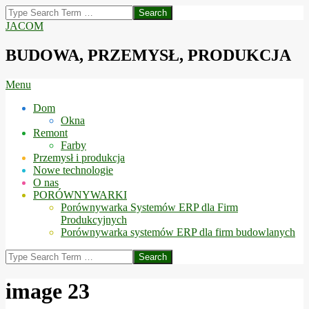
Skip
Search
to
JACOM
content
BUDOWA, PRZEMYSŁ, PRODUKCJA
Secondary
Menu
Navigation
Dom
Menu
Okna
Remont
Farby
Przemysł i produkcja
Nowe technologie
O nas
PORÓWNYWARKI
Porównywarka Systemów ERP dla Firm
Produkcyjnych
Porównywarka systemów ERP dla firm budowlanych
Search
image 23