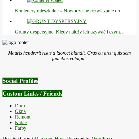
Kontenery mieszkalne – Nowoczesne rozwiązanie do…
Grunty dyspersyjne. Kiedy należy ich używać i czym…
2017-
11-
Mauris hendrerit risus a laoreet blandit. Cras eu arcu quis sem
01
faucibus volutpat.
Social Profiles
Custom Links / Friends
Dom
Okna
Remont
Kable
Farby
Designed using
Magazine Hoot
. Powered by
WordPress
.