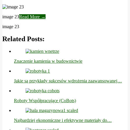
image 23
Read More →
image 23
Related Posts:
Znaczenie kamienia w budownictwie
Jakie są przykłady sukcesów wdrożenia zaawansowanej…
Roboty Współpracujące (CoBots)
Najbardziej ekonomiczne i efektywne materiały do…